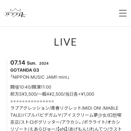
HOME
LIVE
NEWS
ABOUT
07.14
Sun.
2024
MEMBERS
GOTANDA G3
「NIPPON MUSIC JAM!! mini」
REGULATION
開場10:40/開演11:00
前方S¥3,500/一般A¥2,500/当日各+¥1,000
CAMPAIGN
===============
ラブアグレッション/青春リグレット/MiDi ON! /MABLE
LIVE
TALE/バブルバビデガム∀/アイスクリーム夢少女/幻想喫
茶店/ストロボグリッター/アラカシ。/ポラライト/オカシ
YOUTUBE
リゾート/えあらびゅー/【eN】/あげもん！/れんてつ/ラスト