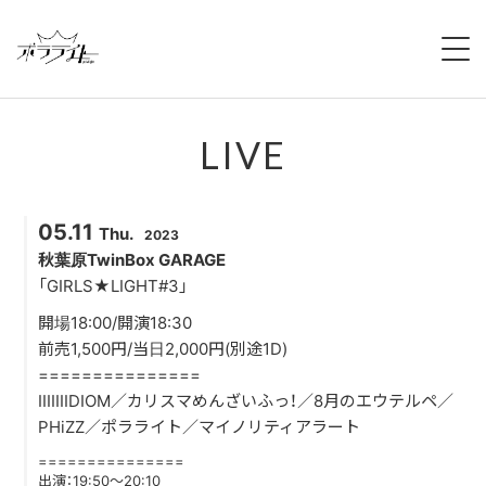
HOME
LIVE
NEWS
ABOUT
05.11
Thu.
2023
MEMBERS
秋葉原TwinBox GARAGE
「GIRLS★LIGHT#3」
REGULATION
開場18:00/開演18:30
前売1,500円/当日2,000円(別途1D)
CAMPAIGN
===============
IIIIIIIDIOM／カリスマめんざいふっ！／8月のエウテルペ／
LIVE
PHiZZ／ポラライト／マイノリティアラート
===============
YOUTUBE
出演：19:50〜20:10