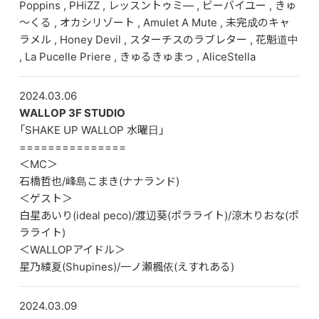
Poppins , PHiZZ , レッスントゥミ― , ビーバイユー , きゅ
～くる , オカシリゾート , Amulet A Mute , 未完成のキャ
ラメル , Honey Devil , スターチスのラブレター , 花魁道中
, La Pucelle Priere , きゅるきゅまっ , AliceStella
2024.03.06
WALLOP 3F STUDIO
「SHAKE UP WALLOP 水曜日」
===============
＜MC＞
石橋哲也/峰島こまき(ナナランド)
＜ゲスト＞
白星あいり(ideal peco)/渡辺葵(ポラライト)/涼木りおな(ポ
ラライト)
＜WALLOPアイドル＞
星乃綾夏(Shupines)/一ノ瀬楓依(えすれある)
2024.03.09