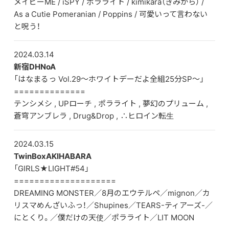
メイビーME / iSPY / ポラライト / kimikara（きみから） /
As a Cutie Pomeranian / Poppins / 可愛いって言わない
と呪う！
2024.03.14
新宿DHNoA
「はなまるっ Vol.29～ホワイトデーだよ全組25分SP～」
==============
テンシメシ , UPローチ , ポラライト , 夢幻のプリューム ,
蒼穹アンブレラ , Drug&Drop , ∴ヒロイン転生
2024.03.15
TwinBoxAKIHABARA
「GIRLS★LIGHT#54」
====================
DREAMING MONSTER／8月のエウテルペ／mignon／カ
リスマめんざいふっ！／Shupines／TEARS-ティアーズ-／
にとくり。／僕だけの天使／ポラライト／LIT MOON