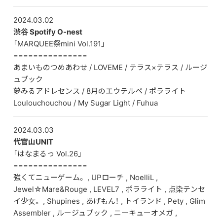
2024.03.02
DISCOGRAPHY
渋谷 Spotify O-nest
「MARQUEE祭mini Vol.191」
CONTACT
===============
FANLETTER
あまいものつめあわせ / LOVEME / テラス×テラス / ルージ
ュブック
SHOP
夢みるアドレセンス / 8月のエウテルペ / ポラライト
Loulouchouchou / My Sugar Light / Fuhua
COMPANY
2024.03.03
代官山UNIT
「はなまるっ Vol.26」
===============
強くてニューゲーム。 , UPローチ , NoelliL ,
Jewel☆Mare&Rouge , LEVEL7 , ポラライト , 点染テンセ
イ少女。 , Shupines , あげもん！ , トイランド , Pety , Glim
Assembler , ルージュブック , ニーキューオメガ ,