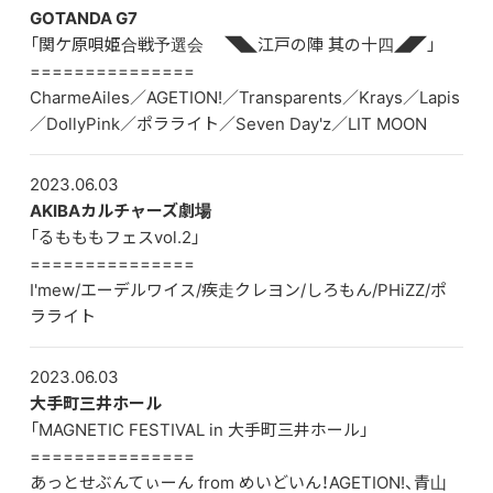
GOTANDA G7
「関ケ原唄姫合戦予選会 ◥◣江戸の陣 其の十四◢◤」
DISCOGRAPHY
===============
CharmeAiles／AGETION!／Transparents／Krays／Lapis
CONTACT
／DollyPink／ポラライト／Seven Day'z／LIT MOON
FANLETTER
2023.06.03
SHOP
AKIBAカルチャーズ劇場
「るもももフェスvol.2」
COMPANY
===============
I'mew/エーデルワイス/疾走クレヨン/しろもん/PHiZZ/ポ
ラライト
2023.06.03
大手町三井ホール
「MAGNETIC FESTIVAL in 大手町三井ホール」
===============
あっとせぶんてぃーん from めいどいん！AGETION!、青山