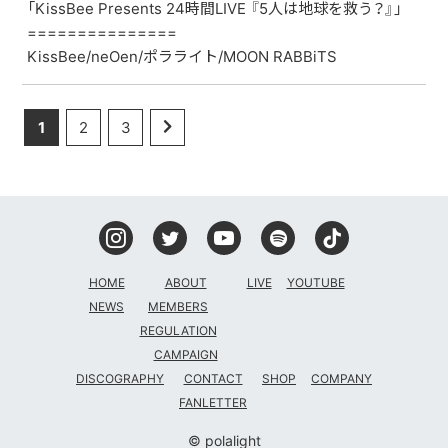
「KissBee Presents 24時間LIVE 『5人は地球を救う？』」
===============
KissBee/neOen/ポラライト/MOON RABBiTS
1
2
3
HOME
ABOUT
LIVE
YOUTUBE
NEWS
MEMBERS
REGULATION
CAMPAIGN
DISCOGRAPHY
CONTACT
SHOP
COMPANY
FANLETTER
© polalight