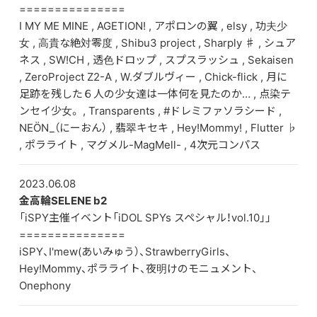
===============
I MY ME MINE , AGETION! , アポロンの翼 , elsy , 功夫少
女 , 高貴な絶対零度 , Shibu3 project , Sharply ♯ , シュア
ネス , SW!CH , 透色ドロップ , スプスラッシュ , Sekaisen
, ZeroProject Z2-A , W.ダブルヴィー , Chick-flick , 月に
足跡を残した６人の少女達は一体何を見たのか… , 点染テ
ンセイ少女。 , Transparents , #ドレミファソラシード ,
NEÖN_（にーおん） , 翡翠キセキ , Hey!Mommy! , Flutter ♭
, ポラライト , マグメル-MagMell- , 4次元コンパス
2023.06.08
金高輪SELENE b2
「iSPY主催イベント「iDOL SPYs スペシャル！vol.10」」
===============
iSPY、I'mew(あいみゅう）、StrawberryGirls、
Hey!Mommy、ポラライト、夜明けのモニュメント、
Onephony