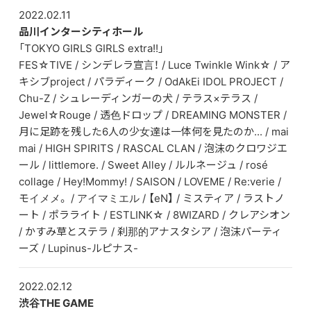
2022.02.11
品川インターシティホール
「TOKYO GIRLS GIRLS extra!!」
FES☆TIVE / シンデレラ宣言！ / Luce Twinkle Wink☆ / ア
キシブproject / パラディーク / OdAkEi IDOL PROJECT /
Chu-Z / シュレーディンガーの犬 / テラス×テラス /
Jewel☆Rouge / 透色ドロップ / DREAMING MONSTER /
月に足跡を残した6人の少女達は一体何を見たのか... / mai
mai / HIGH SPIRITS / RASCAL CLAN / 泡沫のクロワジエ
ール / littlemore. / Sweet Alley / ルルネージュ / rosé
collage / Hey!Mommy! / SAISON / LOVEME / Re:verie /
モイメメ。 / アイマミエル / 【eN】 / ミスティア / ラストノ
ート / ポラライト / ESTLINK☆ / 8WIZARD / クレアシオン
/ かすみ草とステラ / 刹那的アナスタシア / 泡沫パーティ
ーズ / Lupinus-ルピナス-
2022.02.12
渋谷THE GAME