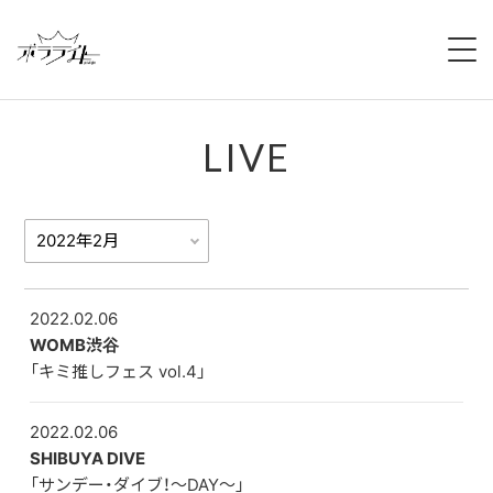
HOME
LIVE
NEWS
ABOUT
MEMBERS
REGULATION
2022.02.06
WOMB渋谷
「キミ推しフェス vol.4」
CAMPAIGN
LIVE
2022.02.06
SHIBUYA DIVE
「サンデー・ダイブ！〜DAY〜」
YOUTUBE