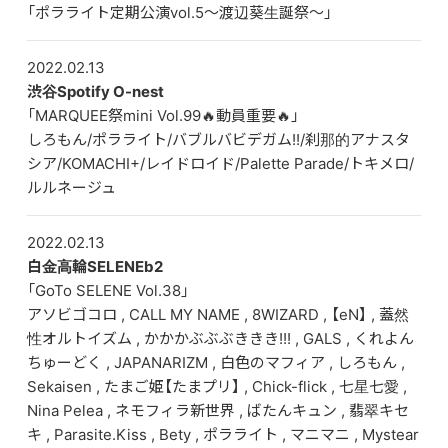
「ポラライト定期公演vol.5〜渡辺葵生誕祭〜」
2022.02.13
渋谷Spotify O-nest
「MARQUEE祭mini Vol.99🔥動員重要🔥」
しろもん/ポラライト/バブルバビデガム!!/刹那的アナスタ
シア/KOMACHI+/レイドロイド/Palette Parade/トキメロ/
ルルネージュ
2022.02.13
白金高輪SELENEb2
「GoTo SELENE Vol.38」
アソビゴコロ , CALL MY NAME , 8WIZARD , 【eN】 , 蓋然
性オルトイズム , かかかぶぶぶききき!!! , GALS , くれよん
ちゅーどく , JAPANARIZM , 白色のマフィア , しろもん ,
Sekaisen , たまご姫【たまプリ】 , Chick-flick , 七星七愛 ,
Nina Pelea , ネモフィラ新世界 , ばたんキュン , 翡翠キセ
キ , Parasite.Kiss , Bety , ポラライト , マニマニ , Mystear