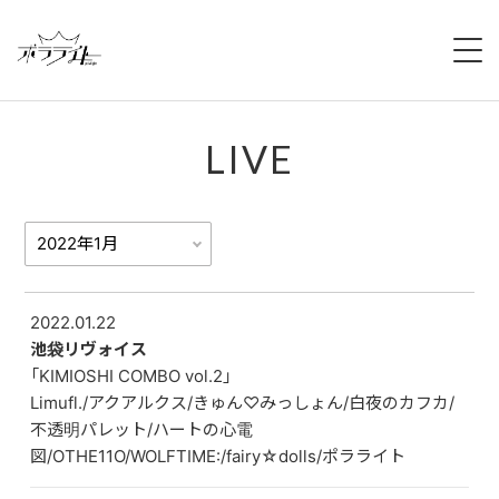
HOME
LIVE
NEWS
ABOUT
MEMBERS
REGULATION
2022.01.22
池袋リヴォイス
「KIMIOSHI COMBO vol.2」
CAMPAIGN
Limufl./アクアルクス/きゅん♡みっしょん/白夜のカフカ/
不透明パレット/ハートの心電
LIVE
図/OTHE11O/WOLFTIME:/fairy☆dolls/ポラライト
YOUTUBE