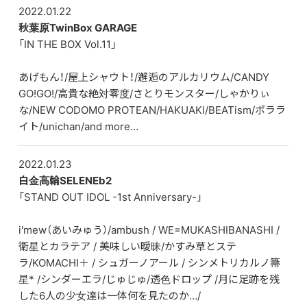
2022.01.22
秋葉原TwinBox GARAGE
DISCOGRAPHY
「IN THE BOX Vol.11」
CONTACT
あげもん！/屋上シャウト！/邂逅のアルカリウム/CANDY
FANLETTER
GO!GO!/高貴な絶対零度/さとりモンスター/しゃかりぃ
な/NEW CODOMO PROTEAN/HAKUAKI/BEATism/ポララ
SHOP
イト/unichan/and more…
COMPANY
2022.01.23
白金高輪SELENEb2
「STAND OUT IDOL -1st Anniversary-」
i'mew（あいみゅう）/ambush / WE=MUKASHIBANASHI /
衛星とカラテア / 美味しい曖昧/かすみ草とステ
ラ/KOMACHI＋ / シュガーノアール / シンメトリカルノ箒
星* /シンダーエラ/じゅじゅ/透色ドロップ /月に足跡を残
した6人の少女達は一体何を見たのか…/