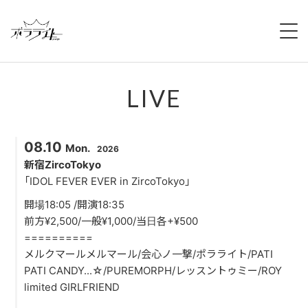
HOME
LIVE
NEWS
ABOUT
08.10
Mon.
2026
MEMBERS
新宿ZircoTokyo
「IDOL FEVER EVER in ZircoTokyo」
REGULATION
開場18:05 /開演18:35
前方¥2,500/一般¥1,000/当日各+¥500
CAMPAIGN
==========
メルクマールメルマール/会心ノ一撃/ポラライト/PATI
LIVE
PATI CANDY...☆/PUREMORPH/レッスントゥミー/ROY
limited GIRLFRIEND
YOUTUBE