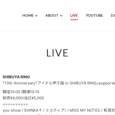
HOME
ABOUT
LIVE
YOUTUBE
D
LIVE
SHIBUYA RING
「13th Anniversary「アイドル甲子園 in SHIBUYA RING」supported
開場10:00 /開演10:15
前売¥4,000/当日¥5,000
==========
you-show / SHINKA↑ / ミスティア！ / MISS MY NOTES / 有