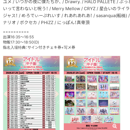
ユメ / いつかの夜に僕たちが、 / Drawry. / HALO PALLETE /
いって言わないと呪う！ / Merry Mellow / CRYZ / 星合いのライラッ
ジャス！ / めろでぃーぷれいす / れあれあれあ！ / sasanqua(船橋) / m
ナリオ / ボクセカ / PHiZZ / にっぽん！真骨頂
==========
出演16:35～16:55
物販17:30～18:50(D)
指名入場特典：サイン付きチェキ券+写メ券