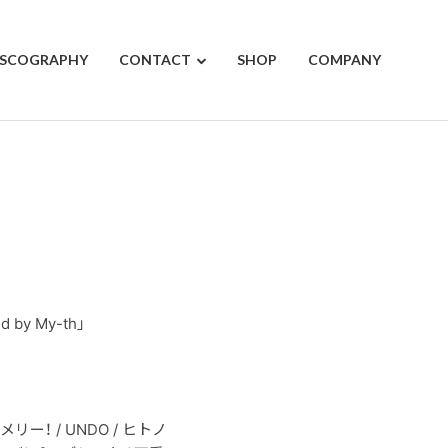
ISCOGRAPHY
CONTACT
SHOP
COMPANY
 by My-th」
頂天メリー！ / UNDO / ヒトノ