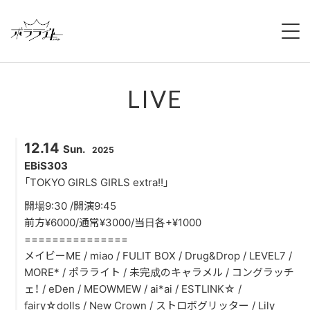
HOME
LIVE
NEWS
ABOUT
12.14
Sun.
2025
MEMBERS
EBiS303
「TOKYO GIRLS GIRLS extra!!」
REGULATION
開場9:30 /開演9:45
前方¥6000/通常¥3000/当日各+¥1000
CAMPAIGN
===============
メイビーME / miao / FULIT BOX / Drug&Drop / LEVEL7 /
LIVE
MORE* / ポラライト / 未完成のキャラメル / コングラッチ
ェ！ / eDen / MEOWMEW / ai*ai / ESTLINK☆ /
YOUTUBE
fairy☆dolls / New Crown / ストロボグリッター / Lily