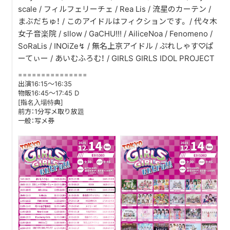
scale / フィルフェリーチェ / Rea Lis / 流星のカーテン /
まぶだちゅ！ / このアイドルはフィクションです。 / 代々木
DISCOGRAPHY
女子音楽院 / sllow / GaCHU!!! / AiliceNoa / Fenomeno /
SoRaLis / INOiZe↯ / 無名上京アイドル / ぷれしゃす♡ぱ
CONTACT
ーてぃー / あいむふろむ！ / GIRLS GIRLS IDOL PROJECT
FANLETTER
===============
出演16:15～16:35
SHOP
物販16:45～17:45 D
[指名入場特典]
前方：1分写メ取り放題
COMPANY
一般：写メ券