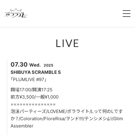
HOME
LIVE
NEWS
ABOUT
07.30
Wed.
2025
MEMBERS
SHIBUYA SCRAMBLE S
「PLUMLIVE #97」
REGULATION
開場17:00/開演17:25
前方¥3,500/一般¥1,000
CAMPAIGN
===============
泡沫パーティーズ/LOVEME/ポラライト/Lって何のLです
LIVE
か？/Coloration/FloreRisa/ヲンド!!!/テンシメシ໒꒱/Glim
Assembler
YOUTUBE