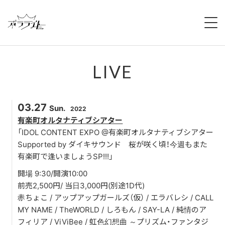
HOME
LIVE
NEWS
ABOUT
03.27
Sun.
2022
MEMBERS
有楽町オルタナティブシアター
「IDOL CONTENT EXPO @有楽町オルタナティブシアター
Supported by ダイキサウンド 桜が咲く頃！今週もまた
REGULATION
有楽町で逢いましょうSP!!!」
CAMPAIGN
開場 9:30/開演10:00
前売2,500円/ 当日3,000円(別途1D代)
LIVE
赤ちょこ / アップアップガールズ（仮） / エラバレシ / CALL
MY NAME / TheWORLD / しろもん / SAY-LA / 純情のア
YOUTUBE
フィリア / ViViBee / 虹色幻想曲 ～プリズム・ファンタジ