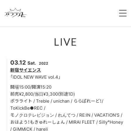
HOME
LIVE
NEWS
ABOUT
03.12
Sat.
2022
MEMBERS
新宿サイエンス
「IDOL NEW WAVE vol.4」
REGULATION
開場15:00/開演15:20
前売¥2,800/当日¥3,300(別途1D)
CAMPAIGN
ポラライト / Treble / unichan / ららぱれーど！/
ToKIckBe●REC /
LIVE
モノクロテレビジョン / れんてつ / RE:IN / VACATION'S /
おはよう！もきゅれーしょん / MIRAI FLEET / Silly°Honey
YOUTUBE
/ GiMMiCK / hareli