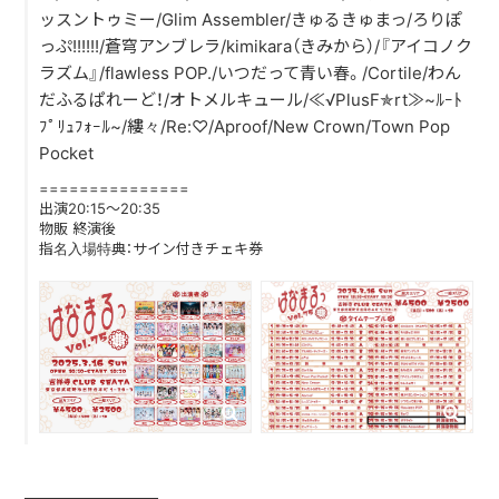
ッスントゥミー/Glim Assembler/きゅるきゅまっ/ろりぽ
っぷ!!!!!!/蒼穹アンブレラ/kimikara（きみから）/『アイコノク
DISCOGRAPHY
ラズム』/flawless POP./いつだって青い春。/Cortile/わん
だふるぱれーど！/オトメルキュール/≪√PlusF✯rt≫~ﾙｰﾄ
CONTACT
ﾌﾟﾘｭﾌｫｰﾙ~/縷々/Re:♡/Aproof/New Crown/Town Pop
FANLETTER
Pocket
===============
SHOP
出演20:15～20:35
物販 終演後
指名入場特典：サイン付きチェキ券
COMPANY