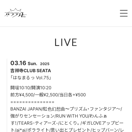
HOME
LIVE
NEWS
ABOUT
03.16
Sun.
2025
MEMBERS
吉祥寺CLUB SEATA
「はなまるっ Vol.75」
REGULATION
開場10:10/開演10:20
前方¥4,500/一般¥2,500/当日各+¥500
CAMPAIGN
===============
BANZAI JAPAN/虹色幻想曲〜プリズム・ファンタジア〜/
LIVE
強がりセンセーション/RUN WiTH YOU/わんふぁ
す！/TEARS-ティアーズ-/にとくり。/ギガLOVEアップビー
YOUTUBE
ト/ai*ai/ポラライト/思い出とプレゼント/ヒップバーン/レ