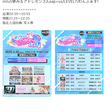
milu!/夢みるアドレセンス/Leap+us/LEVEL7/わんふぁす！
===============
出演20:35～20:55
物販21:25～22:25
指名入場特典：写メ券