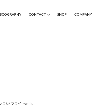
ISCOGRAPHY
CONTACT
SHOP
COMPANY
レラ/ポラライト/milu