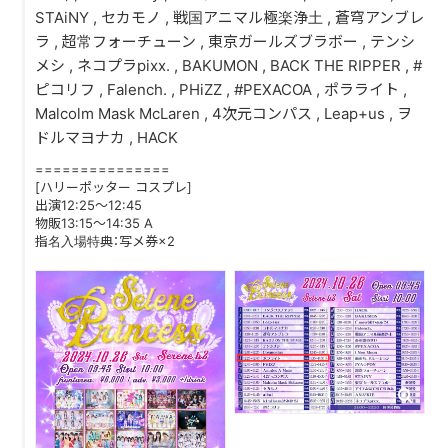
STAiNY , セカモノ , 戦国アニマル極楽浄土 , 蒼穹アンブレ
ラ , 超常フォーチューン , 東京ガールズブラボー , テンシ
DISCOGRAPHY
メシ , ネコプラpixx. , BAKUMON , BACK THE RIPPER , #
ピコリフ , Falench. , PHiZZ , #PEXACOA , ポラライト ,
CONTACT
Malcolm Mask McLaren , 4次元コンパス , Leap+us , ヲ
FANLETTER
ドルマヨナカ , HACK
===============
SHOP
[ハリーポッター コスプレ]
出演12:25～12:45
物販13:15～14:35 A
COMPANY
指名入場特典：写メ券×2