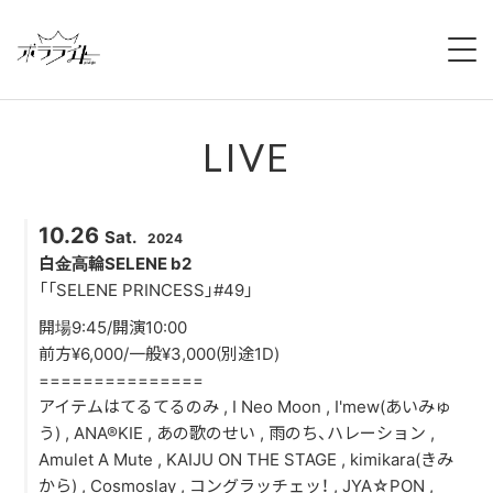
HOME
LIVE
NEWS
ABOUT
10.26
Sat.
2024
MEMBERS
白金高輪SELENE b2
「「SELENE PRINCESS」#49」
REGULATION
開場9:45/開演10:00
前方¥6,000/一般¥3,000(別途1D)
CAMPAIGN
===============
アイテムはてるてるのみ , I Neo Moon , I'mew(あいみゅ
LIVE
う) , ANA®KIE , あの歌のせい , 雨のち、ハレーション ,
Amulet A Mute , KAIJU ON THE STAGE , kimikara(きみ
YOUTUBE
から) , Cosmoslay , コングラッチェッ！ , JYA☆PON ,