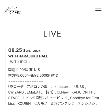
HOME
LIVE
NEWS
ABOUT
08.25
Sun.
2024
MEMBERS
WITH HARAJUKU HALL
「WITH IDOL」
REGULATION
開場11:00/開演11:15
前方¥5,000/一般¥2,500(別途1D)
CAMPAIGN
===============
UPローチ , アポロンの翼 , unknocturne , UNBS ,
LIVE
8WIZARD , EMuLATE , 【eN】 , OLNew , KAIJU ON THE
STAGE , キュン!?恋堕ちキューピッド , Goodbye for First
YOUTUBE
kiss , KOURiN , セカモノ , 蒼穹アンブレラ , テンシメシ ,