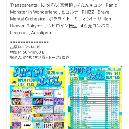
Transparents , にっぽん！真骨頂 , ばたんキュン , Panic
Monster !n Wonderland , ヒヨルナ , PHiZZ , Brave
DISCOGRAPHY
Mental Orchestra , ポラライト , ミリオン! 〜Million
Heaven Tokyo〜 , ∴ヒロイン転生 , 4次元コンパス ,
CONTACT
Leap+us , Aerolipop
FANLETTER
===============
出演14:15～14:35
SHOP
物販14:50～16:00 B
指名入場特典：写メ券+トーク2倍券
COMPANY