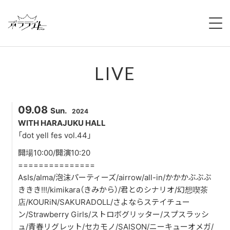
HOME
LIVE
NEWS
ABOUT
09.08
Sun.
2024
MEMBERS
WITH HARAJUKU HALL
「dot yell fes vol.44」
REGULATION
開場10:00/開演10:20
===============
CAMPAIGN
AsIs/alma/泡沫パーティーズ/airrow/all-in/かかかぶぶぶ
ききき!!!/kimikara（きみから）/君とのシナリオ/幻想喫茶
LIVE
店/KOURiN/SAKURADOLL/さよならステイチュー
ン/Strawberry Girls/ストロボグリッター/スプスラッシ
YOUTUBE
ュ/青春リグレット/セカモノ/SAISON/ニーキューオメガ/