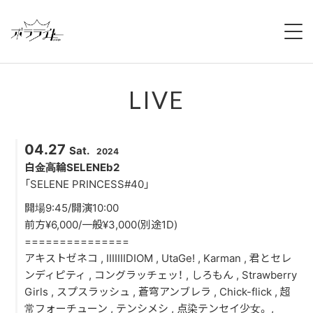
HOME
LIVE
NEWS
ABOUT
04.27
Sat.
2024
MEMBERS
白金高輪SELENEb2
「SELENE PRINCESS#40」
REGULATION
開場9:45/開演10:00
前方¥6,000/一般¥3,000(別途1D)
CAMPAIGN
===============
アキストゼネコ , IIIIIIIDIOM , UtaGe! , Karman , 君とセレ
LIVE
ンディピティ , コングラッチェッ！ , しろもん , Strawberry
Girls , スプスラッシュ , 蒼穹アンブレラ , Chick-flick , 超
YOUTUBE
常フォーチューン , テンシメシ , 点染テンセイ少女。 ,