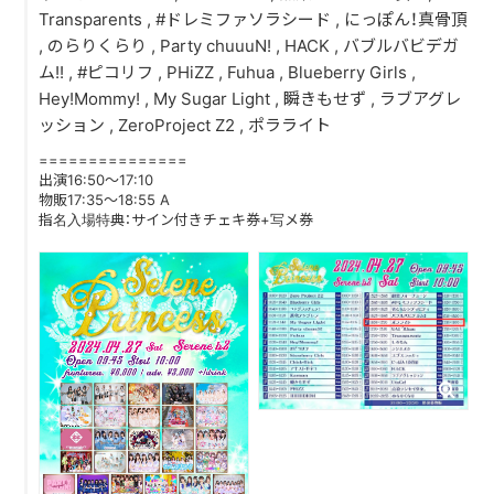
Transparents , #ドレミファソラシード , にっぽん！真骨頂
, のらりくらり , Party chuuuN! , HACK , バブルバビデガ
DISCOGRAPHY
ム!! , #ピコリフ , PHiZZ , Fuhua , Blueberry Girls ,
Hey!Mommy! , My Sugar Light , 瞬きもせず , ラブアグレ
CONTACT
ッション , ZeroProject Z2 , ポラライト
FANLETTER
===============
出演16:50～17:10
SHOP
物販17:35～18:55 A
指名入場特典：サイン付きチェキ券+写メ券
COMPANY