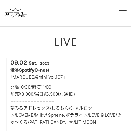
HOME
LIVE
NEWS
ABOUT
09.02
Sat.
2023
MEMBERS
渋谷SpotifyO-nest
「MARQUEE祭mini Vol.167」
REGULATION
開場10:30/開演11:00
前売¥3,000/当日¥3,500(別途1D)
CAMPAIGN
===============
夢みるアドレセンス/しろもん/シャルロッ
LIVE
ト/LOVEME/Milky*Sphene/ポラライト/LOVE 9 LOVE/き
ゅ～くる/PATI PATI CANDY...☆/LIT MOON
YOUTUBE