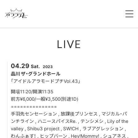
HOME
LIVE
NEWS
ABOUT
04.29
Sat.
2023
MEMBERS
品川 ザ・グランドホール
「アイドルアラモードプチVol.43」
REGULATION
開場11:20/開演11:35
前方¥6,000/一般¥3,500(別途1D)
CAMPAIGN
===============
手羽先センセーション , 放課後プリンセス , マジカル・パ
LIVE
ンチライン , ハニースパイスRe. , テンシメシ , Lily of the
valley , Shibu3 project , SW!CH , ラブアグレッション ,
YOUTUBE
わんふぁす！ , ヒップバーン , Hey!Mommy! , シュアネス ,