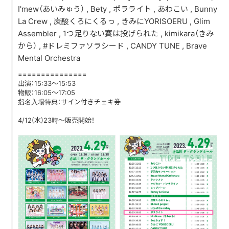
I'mew（あいみゅう） , Bety , ポラライト , あわこい , Bunny
La Crew , 炭酸くろにくるっ , きみにYORISOERU , Glim
DISCOGRAPHY
Assembler , 1つ足りない賽は投げられた , kimikara（きみ
から） , #ドレミファソラシード , CANDY TUNE , Brave
CONTACT
Mental Orchestra
FANLETTER
===============
出演：15:33〜15:53
SHOP
物販：16:05〜17:05
指名入場特典：サイン付きチェキ券
COMPANY
4/12(水)23時〜販売開始！