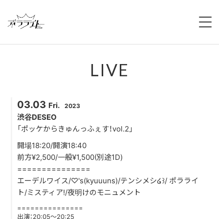
HOME
LIVE
NEWS
ABOUT
03.03
Fri.
2023
MEMBERS
渋谷DESEO
「ポッケからきゅんっふぇす！vol.2」
REGULATION
開場18:20/開演18:40
前方¥2,500/一般¥1,500(別途1D)
CAMPAIGN
===============
エーデルワイス/♡'s(kyuuuns)/テンシメシ໒꒱/ ポラライ
LIVE
ト/ミスティア!/夜明けのモニュメント
===============
YOUTUBE
出演：20:05〜20:25