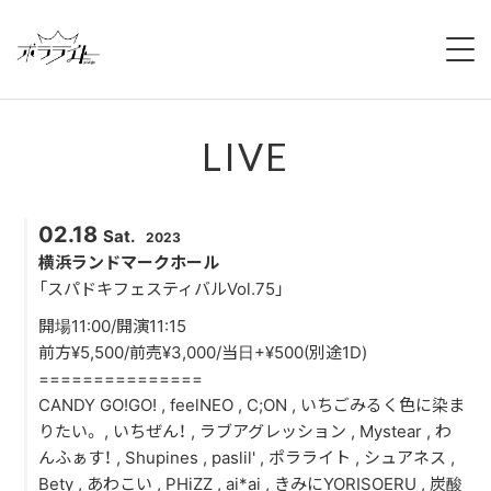
HOME
LIVE
NEWS
ABOUT
02.18
Sat.
2023
MEMBERS
横浜ランドマークホール
「スパドキフェスティバルVol.75」
REGULATION
開場11:00/開演11:15
前方¥5,500/前売¥3,000/当日+¥500(別途1D)
CAMPAIGN
===============
CANDY GO!GO! , feelNEO , C;ON , いちごみるく色に染ま
LIVE
りたい。 , いちぜん！ , ラブアグレッション , Mystear , わ
んふぁす！ , Shupines , paslil' , ポラライト , シュアネス ,
YOUTUBE
Bety , あわこい , PHiZZ , ai*ai , きみにYORISOERU , 炭酸