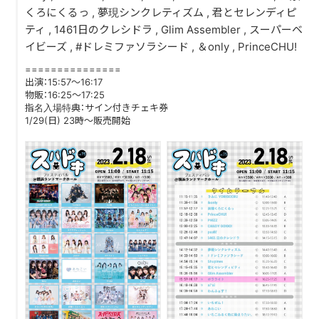
くろにくるっ , 夢現シンクレティズム , 君とセレンディピ
ティ , 1461日のクレシドラ , Glim Assembler , スーパーベ
DISCOGRAPHY
イビーズ , #ドレミファソラシード , ＆only , PrinceCHU!
CONTACT
===============
出演：15:57〜16:17
FANLETTER
物販：16:25〜17:25
指名入場特典：サイン付きチェキ券
1/29(日) 23時〜販売開始
SHOP
COMPANY