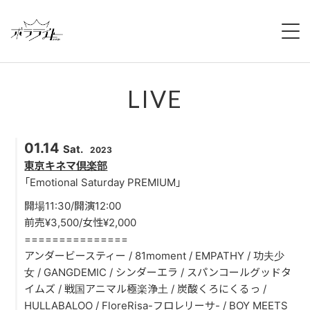
HOME
LIVE
NEWS
ABOUT
01.14
Sat.
2023
MEMBERS
東京キネマ倶楽部
「Emotional Saturday PREMIUM」
REGULATION
開場11:30/開演12:00
前売¥3,500/女性¥2,000
CAMPAIGN
===============
アンダービースティー / 81moment / EMPATHY / 功夫少
LIVE
女 / GANGDEMIC / シンダーエラ / スパンコールグッドタ
イムズ / 戦国アニマル極楽浄土 / 炭酸くろにくるっ /
YOUTUBE
HULLABALOO / FloreRisa-フロレリーサ- / BOY MEETS