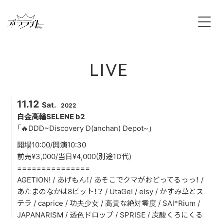
HOME
LIVE
NEWS
ABOUT
11.12
Sat.
2022
MEMBERS
白金高輪SELENE b2
「🔥DDD~Discovery D(anchan) Depot~」
REGULATION
開場10:00/開演10:30
前売¥3,000/当日¥4,000(別途1D代)
CAMPAIGN
===============
AGETION! / あげもん！/ あそこでクマがおどってるっっ！ /
LIVE
あたまのなかは8ビット！？ / UtaGe! / elsy / かすみ草とス
テラ / caprice / 功夫少女 / 高貴な絶対零度 / SAI*Rium /
YOUTUBE
JAPANARISM / 透色ドロップ / SPRISE / 炭酸くろにくる