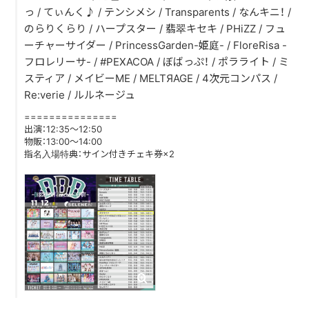
っ / てぃんく♪ / テンシメシ / Transparents / なんキニ！ /
のらりくらり / ハープスター / 翡翠キセキ / PHiZZ / フュ
DISCOGRAPHY
ーチャーサイダー / PrincessGarden-姫庭- / FloreRisa -
フロレリーサ- / #PEXACOA / ぼばっぷ！ / ポラライト / ミ
CONTACT
スティア / メイビーME / MELTЯAGE / 4次元コンパス /
FANLETTER
Re:verie / ルルネージュ
===============
SHOP
出演：12:35〜12:50
物販：13:00〜14:00
指名入場特典：サイン付きチェキ券×2
COMPANY