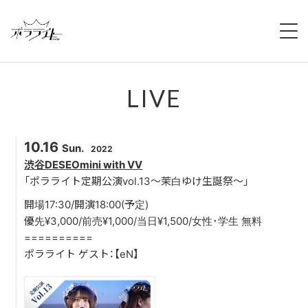
HOME
LIVE
NEWS
ABOUT
10.16
Sun.
2022
MEMBERS
渋谷DESEOmini with VV
「ポラライト定期公演vol.13〜茉白ゆけ生誕祭〜」
REGULATION
開場17:30/開演18:00(予定)
優先¥3,000/前売¥1,000/当日¥1,500/女性･学生 無料
CAMPAIGN
==========
ポラライト ゲスト：【eN】
LIVE
YOUTUBE