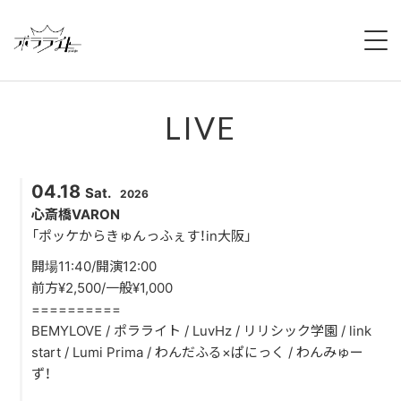
HOME
LIVE
NEWS
ABOUT
04.18
Sat.
2026
MEMBERS
心斎橋VARON
「ポッケからきゅんっふぇす！in大阪」
REGULATION
開場11:40/開演12:00
前方¥2,500/一般¥1,000
CAMPAIGN
==========
BEMYLOVE / ポラライト / LuvHz / リリシック学園 / link
LIVE
start / Lumi Prima / わんだふる×ぱにっく / わんみゅー
ず！
YOUTUBE