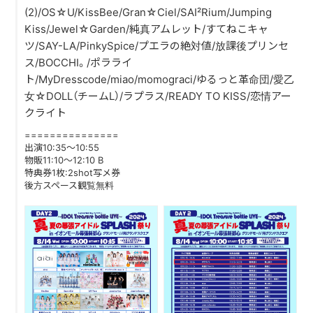
(2)/OS☆︎U/KissBee/Gran☆Ciel/SAI²Rium/Jumping
Kiss/Jewel☆Garden/純真アムレット/すてねこキャ
DISCOGRAPHY
ツ/SAY-LA/PinkySpice/プエラの絶対値/放課後プリンセ
ス/BOCCHI。/ポラライ
CONTACT
ト/MyDresscode/miao/momograci/ゆるっと革命団/愛乙
FANLETTER
女☆DOLL（チームL）/ラプラス/READY TO KISS/恋情アー
クライト
SHOP
===============
出演10:35～10:55
物販11:10～12:10 B
COMPANY
特典券1枚:2shot写メ券
後方スペース観覧無料