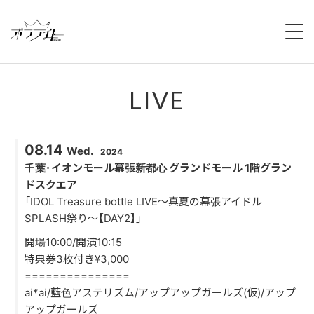
HOME
LIVE
NEWS
ABOUT
08.14
Wed.
2024
MEMBERS
千葉･イオンモール幕張新都心 グランドモール 1階グラン
ドスクエア
「IDOL Treasure bottle LIVE～真夏の幕張アイドル
REGULATION
SPLASH祭り～【DAY2】」
CAMPAIGN
開場10:00/開演10:15
特典券3枚付き¥3,000
LIVE
===============
ai*ai/藍色アステリズム/アップアップガールズ(仮)/アップ
YOUTUBE
アップガールズ