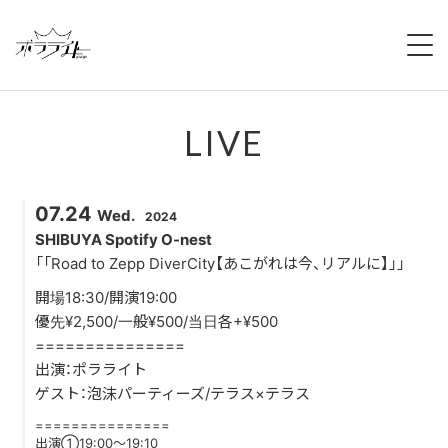
HOME
LIVE
NEWS
ABOUT
07.24
Wed.
2024
MEMBERS
SHIBUYA Spotify O-nest
「「Road to Zepp DiverCity【あこがれは今、リアルに】」」
REGULATION
開場18:30/開演19:00
優先¥2,500/一般¥500/当日各+¥500
CAMPAIGN
===============
出演：ポラライト
LIVE
ゲスト：泡沫パーティーズ/テラス×テラス
===============
YOUTUBE
出演①19:00～19:10