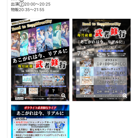
出演②20:00～20:25
物販20:35～21:55
DISCOGRAPHY
CONTACT
FANLETTER
SHOP
COMPANY