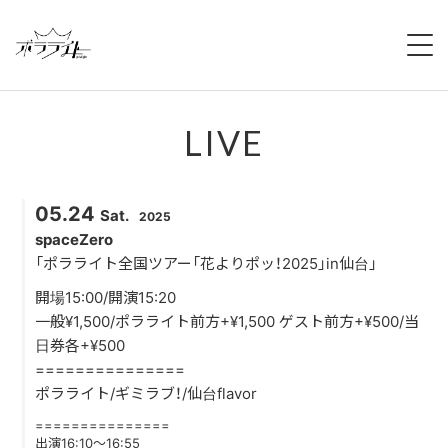
HOME
LIVE
NEWS
ABOUT
05.24
Sat.
2025
MEMBERS
spaceZero
「ポラライト全国ツアー「花よりポッ！2025」in仙台」
REGULATION
開場15:00/開演15:20
一般¥1,500/ポラライト前方+¥1,500 ゲスト前方+¥500/当
CAMPAIGN
日券各+¥500
===============
LIVE
ポラライト/ギミラブ！/仙台flavor
===============
YOUTUBE
出演16:10～16:55