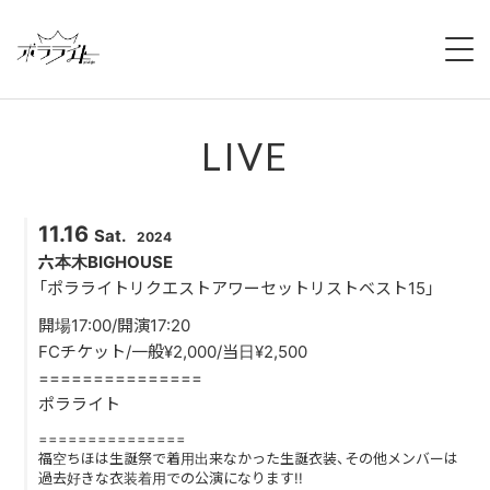
HOME
LIVE
NEWS
ABOUT
11.16
Sat.
2024
MEMBERS
六本木BIGHOUSE
「ポラライトリクエストアワーセットリストベスト15」
REGULATION
開場17:00/開演17:20
FCチケット/一般¥2,000/当日¥2,500
CAMPAIGN
===============
ポラライト
LIVE
===============
福空ちほは生誕祭で着用出来なかった生誕衣装、その他メンバーは
過去好きな衣装着用での公演になります!!
YOUTUBE