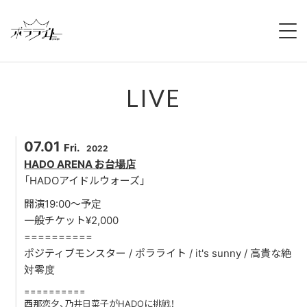
HOME
LIVE
NEWS
ABOUT
07.01
Fri.
2022
MEMBERS
HADO ARENA お台場店
「HADOアイドルウォーズ」
REGULATION
開演19:00〜予定
一般チケット¥2,000
CAMPAIGN
==========
ポジティブモンスター / ポラライト / it's sunny / 高貴な絶
LIVE
対零度
==========
YOUTUBE
西那恋夕、乃井日菜子がHADOに挑戦！