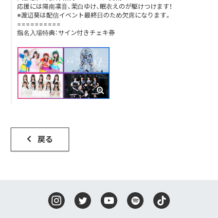
応援には陽南凛音、茉白ゆけ、眠衣えのが駆けつけます！
※渡辺葵は配信イベント最終日のため欠席になります。
DISCOGRAPHY
==========
指名入場特典：サイン付きチェキ券
CONTACT
FANLETTER
SHOP
COMPANY
戻る