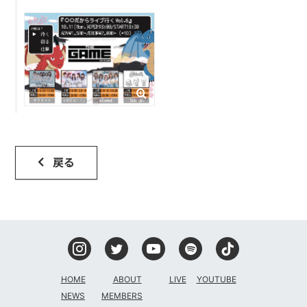
DISCOGRAPHY
CONTACT
FANLETTER
SHOP
COMPANY
戻る
HOME
ABOUT
LIVE
YOUTUBE
NEWS
MEMBERS