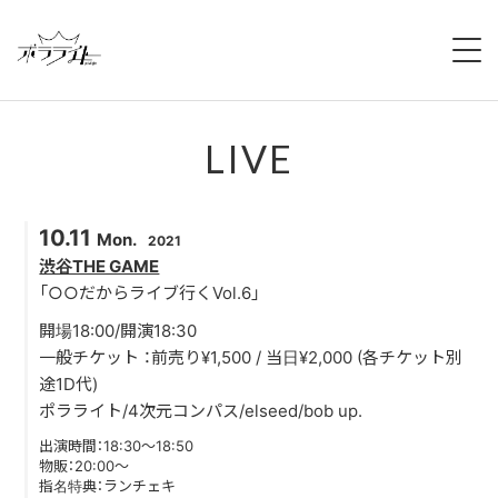
HOME
LIVE
NEWS
ABOUT
10.11
Mon.
2021
MEMBERS
渋谷THE GAME
「○○だからライブ行くVol.6」
REGULATION
開場18:00/開演18:30
一般チケット ：前売り¥1,500 / 当日¥2,000 (各チケット別
CAMPAIGN
途1D代)
ポラライト/4次元コンパス/elseed/bob up.
LIVE
出演時間：18:30〜18:50
物販：20:00〜
指名特典：ランチェキ
YOUTUBE